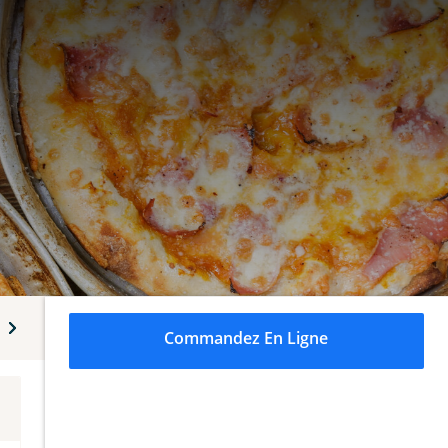
Desserts
Boissons non alcoolisées
Boissons alcoolisé
Commandez En Ligne