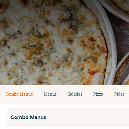
Combo Menus
Menus
Salades
Pizza
Pides
Combo Menus